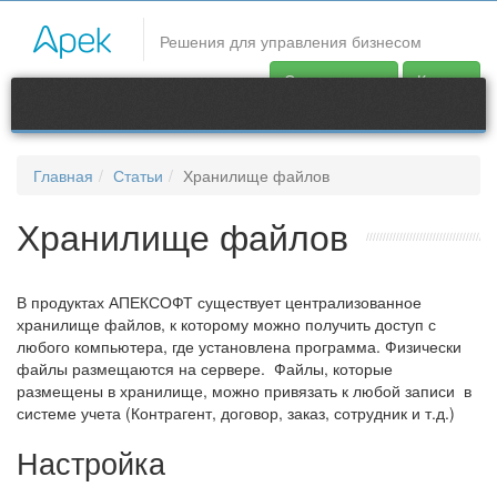
CRM системы
Решения для управления бизнесом
В продуктах АПЕКСОФТ существует централизованное
Скачать демо
Купить
хранилище файлов, к которому можно получить доступ с
любого компьютера, где установлена программа.
Продукты
Главная
Статьи
Хранилище файлов
Контакты
Хранилище файлов
support@apec.com.ua
В продуктах АПЕКСОФТ существует централизованное
хранилище файлов, к которому можно получить доступ с
любого компьютера, где установлена программа. Физически
файлы размещаются на сервере. Файлы, которые
размещены в хранилище, можно привязать к любой записи в
системе учета (Контрагент, договор, заказ, сотрудник и т.д.)
Настройка