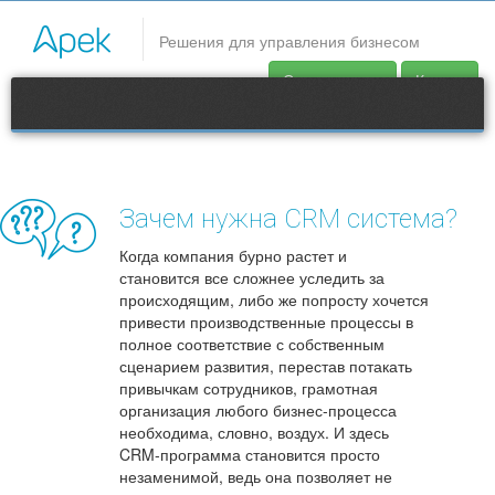
CRM системы
Решения для управления бизнесом
CRM система Apek. CRM для бизнеса. CRM внедрение.
Скачать демо
Купить
Интеграция CRM. Автоматизация бизнес-процессов
Продукты
Контакты
Зачем нужна CRM система?
support@apec.com.ua
Когда компания бурно растет и
становится все сложнее уследить за
происходящим, либо же попросту хочется
привести производственные процессы в
полное соответствие с собственным
сценарием развития, перестав потакать
привычкам сотрудников, грамотная
организация любого бизнес-процесса
необходима, словно, воздух. И здесь
CRM-программа становится просто
незаменимой, ведь она позволяет не