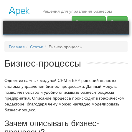
CRM системы
Решения для управления бизнесом
Одним из важных модулей CRM и ERP решений является
Скачать демо
Купить
система управления бизнес процессами. Данный модуль
позволяет быстро и удобно описывать бизнес процессы
предприятия. Описание процесса происходит в графическом
редакторе, благодаря чему можно наглядно моделировать
Главная
Статьи
Бизнес-процессы
бизнес процесс.
Продукты
Бизнес-процессы
Контакты
Одним из важных модулей CRM и ERP решений является
support@apec.com.ua
система управления бизнес-процессами. Данный модуль
позволяет быстро и удобно описывать бизнес-процессы
предприятия. Описание процесса происходит в графическом
редакторе, благодаря чему можно наглядно моделировать
бизнес-процесс.
Зачем описывать бизнес-
процессы?